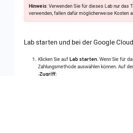
Hinweis
: Verwenden Sie für dieses Lab nur das 
verwenden, fallen dafür möglicherweise Kosten a
Lab starten und bei der Google Clo
Klicken Sie auf
Lab starten
. Wenn Sie für da
Zahlungsmethode auswählen können. Auf der 
‑Zugriff
:
Button
Google Cloud Console öffn
Die temporären Anmeldedaten (Nutzer
Gegebenenfalls weitere Informationen
Der Lab-Timer befindet sich oben auf der Sei