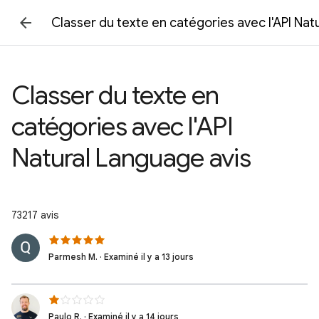
Classer du texte en catégories avec l'API Nat
Classer du texte en
catégories avec l'API
Natural Language avis
73217 avis
Parmesh M. · Examiné il y a 13 jours
Paulo R. · Examiné il y a 14 jours