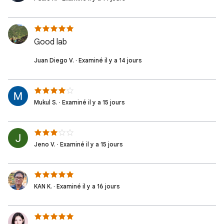
Good lab
Juan Diego V. · Examiné il y a 14 jours
Mukul S. · Examiné il y a 15 jours
Jeno V. · Examiné il y a 15 jours
KAN K. · Examiné il y a 16 jours