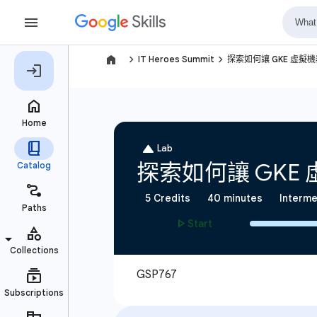
navigate_next
navigate_next
IT Heroes Summit
探索如何讓 GKE 虛