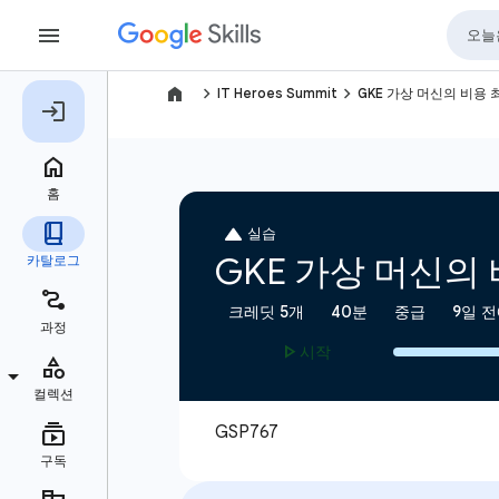
navigate_next
navigate_next
IT Heroes Summit
GKE 가상 머신의 비용