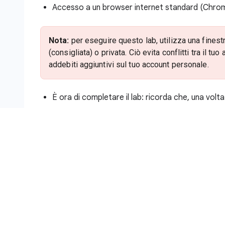
Accesso a un browser internet standard (Chrome
Nota:
per eseguire questo lab, utilizza una finest
(consigliata) o privata. Ciò evita conflitti tra il 
addebiti aggiuntivi sul tuo account personale.
È ora di completare il lab: ricorda che, una volta
Nota:
utilizza solo l'account studente per questo 
addebitati costi su quell'account.
Come iniziare il lab e accedere alla
Fai clic sul pulsante
Inizia il lab
. Se devi effe