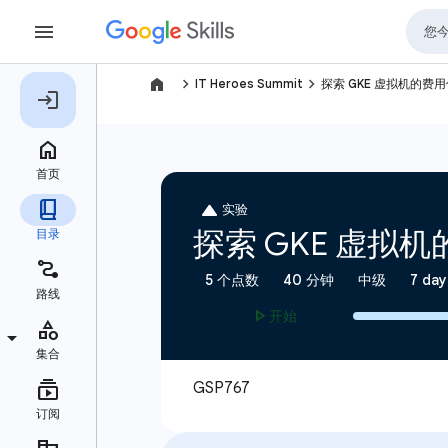
navigate_next
navigate_next
IT Heroes Summit
探索 GKE 虚拟机的费