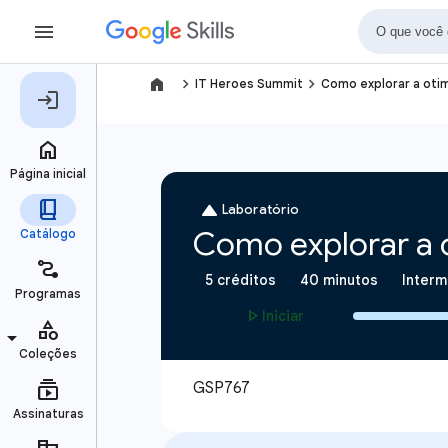
navigate_next
navigate_next
IT Heroes Summit
Como explorar a otim