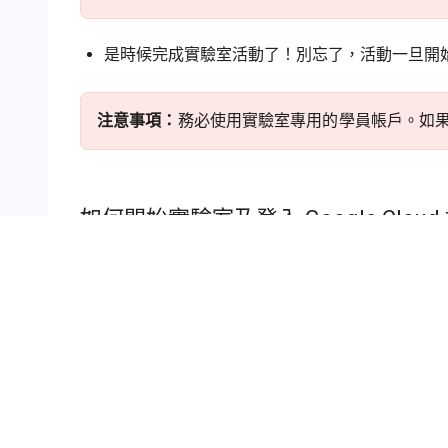
是時候完成實驗室活動了！別忘了，活動一旦開
注意事項：
務必使用實驗室專用的學員帳戶。如果使用
如何開始實驗室及登入 Google Cloud
按一下「Start Lab」
按鈕。如果實驗室會產生
and access」
面板會顯示下列項目：
「Open Google Cloud console」
按鈕
此實驗室所需的臨時憑證 (使用者名稱