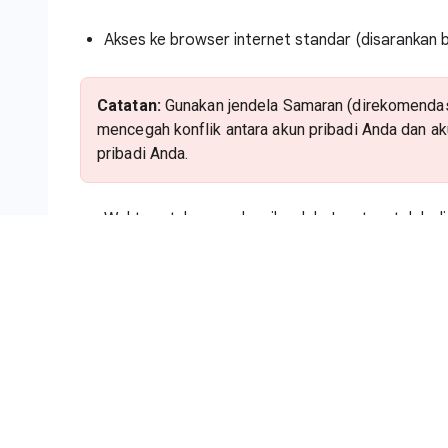
Akses ke browser internet standar (disarankan
Catatan:
Gunakan jendela Samaran (direkomendasik
mencegah konflik antara akun pribadi Anda dan a
pribadi Anda.
Waktu untuk menyelesaikan lab. Ingat, setelah dim
Catatan:
Hanya gunakan akun siswa untuk lab ini
mungkin akan dikenai tagihan ke akun tersebut.
Cara memulai lab dan login ke Konso