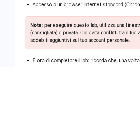
Accesso a un browser internet standard (Chrome
Nota:
per eseguire questo lab, utilizza una finest
(consigliata) o privata. Ciò evita conflitti tra il 
addebiti aggiuntivi sul tuo account personale.
È ora di completare il lab: ricorda che, una volta
Nota:
utilizza solo l'account studente per questo 
addebitati costi su quell'account.
Come iniziare il lab e accedere alla
Fai clic sul pulsante
Inizia il lab
. Se devi effe