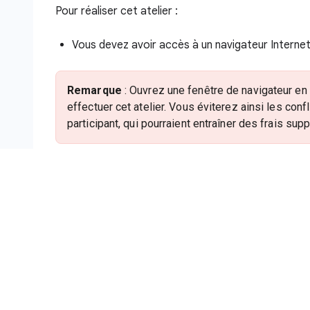
Pour réaliser cet atelier :
Vous devez avoir accès à un navigateur Interne
Remarque
: Ouvrez une fenêtre de navigateur en
effectuer cet atelier. Vous éviterez ainsi les con
participant, qui pourraient entraîner des frais su
Vous disposez d'un temps limité. N'oubliez pas 
pause.
Remarque
: Utilisez uniquement le compte de part
Google Cloud, des frais peuvent être facturés à 