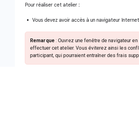
Pour réaliser cet atelier :
Vous devez avoir accès à un navigateur Interne
Remarque
: Ouvrez une fenêtre de navigateur en
effectuer cet atelier. Vous éviterez ainsi les con
participant, qui pourraient entraîner des frais su
Vous disposez d'un temps limité. N'oubliez pas 
pause.
Remarque
: Utilisez uniquement le compte de part
Google Cloud, des frais peuvent être facturés à 