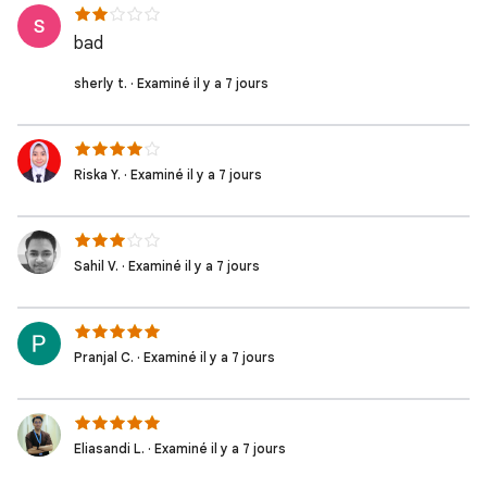
bad
sherly t. · Examiné il y a 7 jours
Riska Y. · Examiné il y a 7 jours
Sahil V. · Examiné il y a 7 jours
Pranjal C. · Examiné il y a 7 jours
Eliasandi L. · Examiné il y a 7 jours