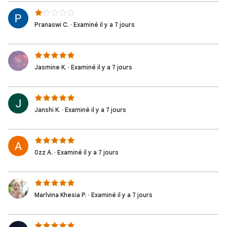
Pranaswi C. · Examiné il y a 7 jours
Jasmine K. · Examiné il y a 7 jours
Janshi K. · Examiné il y a 7 jours
0zz A. · Examiné il y a 7 jours
Marlvina Khesia P. · Examiné il y a 7 jours