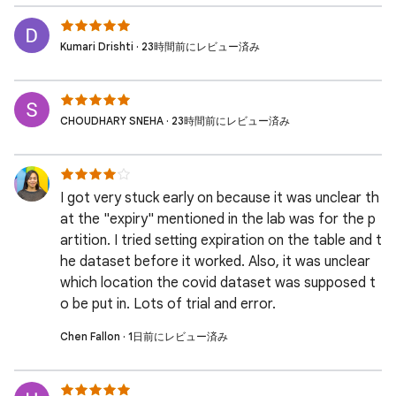
Kumari Drishti · 23時間前にレビュー済み
CHOUDHARY SNEHA · 23時間前にレビュー済み
I got very stuck early on because it was unclear th
at the "expiry" mentioned in the lab was for the p
artition. I tried setting expiration on the table and t
he dataset before it worked. Also, it was unclear
which location the covid dataset was supposed t
o be put in. Lots of trial and error.
Chen Fallon · 1日前にレビュー済み