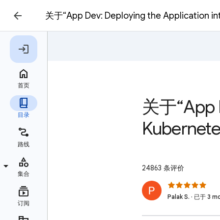
关于“App Dev: Deploying the Application i
关于“App De
Kubernet
24863 条评价
Palak S. · 已于 3