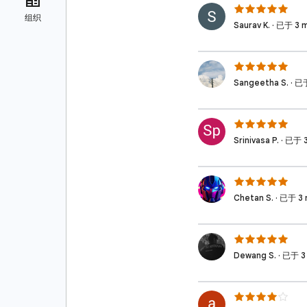
Saurav K. · 已于 
Sangeetha S. ·
Srinivasa P. · 已
Chetan S. · 已于 
Dewang S. · 已于