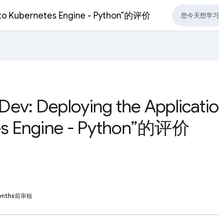
nto Kubernetes Engine - Python”的评价
v: Deploying the Applicatio
es Engine - Python”的评价
 months前审核