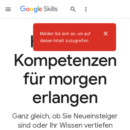
close
Melden Sie sich an, um auf
Heute KI-
diesen Inhalt zuzugreifen.
Kompetenzen
für morgen
erlangen
Ganz gleich, ob Sie Neueinsteiger
sind oder Ihr Wissen vertiefen