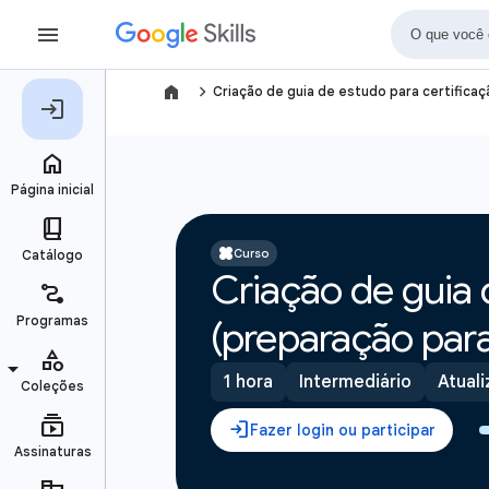
navigate_next
Criação de guia de estudo para certifica
Curso
Criação de guia 
(preparação par
1 hora
Intermediário
Atuali