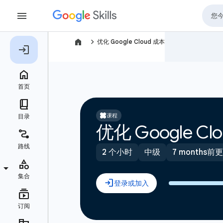
navigate_next
优化 Google Cloud 成本
课程
优化 Google Cl
2 个小时
中级
7 months前