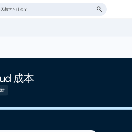
oud 成本
更新