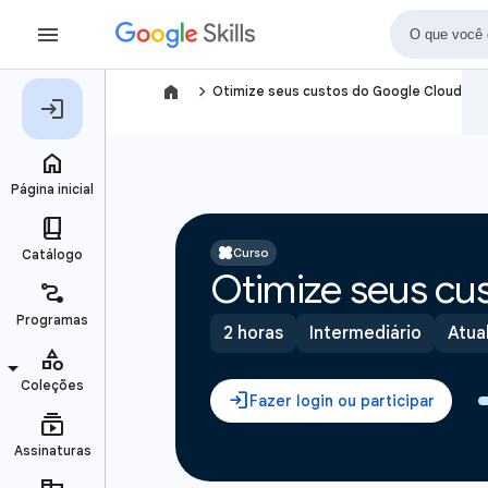
navigate_next
Otimize seus custos do Google Cloud
Curso
Otimize seus cu
2 horas
Intermediário
Atua