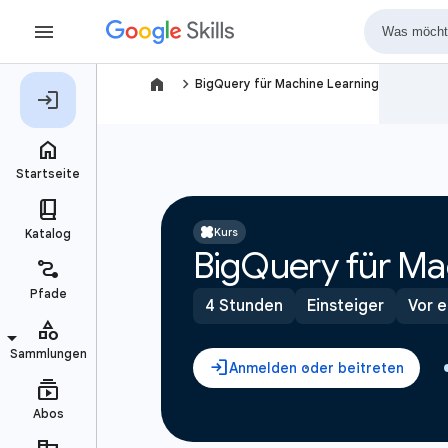
navigate_next
BigQuery für Machine Learning
Kurs
BigQuery für Ma
4 Stunden
Einsteiger
Vor e