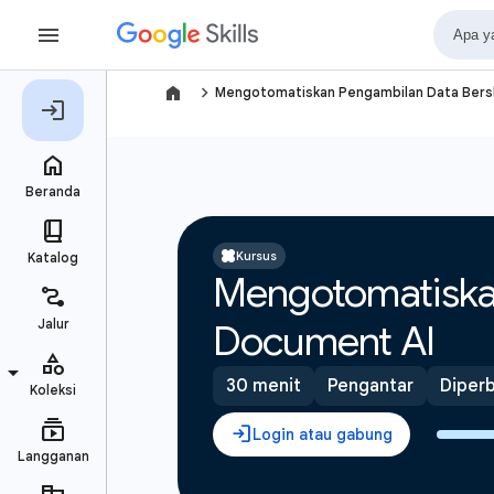
navigate_next
Mengotomatiskan Pengambilan Data Bers
Kursus
Mengotomatiskan
Document AI
30 menit
Pengantar
Diperb