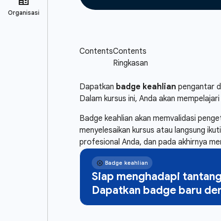
Dapatkan
badge keahlian
pengantar d
Dalam kursus ini, Anda akan mempelaja
Badge keahlian akan memvalidasi pengeta
menyelesaikan kursus atau langsung iku
profesional Anda, dan pada akhirnya m
Siap menghadapi tantan
Dapatkan badge baru de