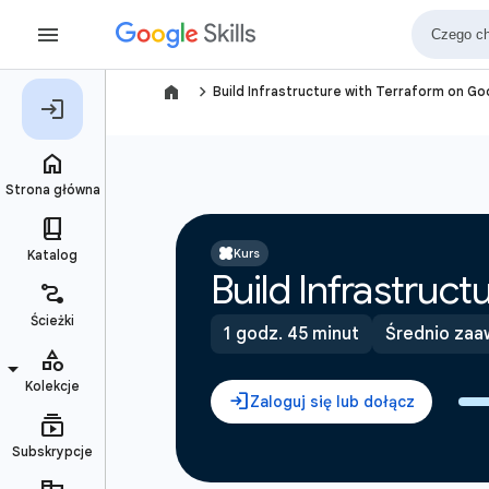
navigate_next
Build Infrastructure with Terraform on G
Kurs
Build Infrastruc
1 godz. 45 minut
Średnio za