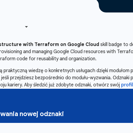
astructure with Terraform on Google Cloud
skill badge to d
 provisioning and managing Google Cloud resources with Terra
rraform code for reusability and organization.
oją praktyczną wiedzę o konkretnych usługach dzięki moduło
ś, jeśli przejdziesz bezpośrednio do modułu-wyzwania. Odznaki 
ju kariery. Aby śledzić już zdobyte odznaki, otwórz swój
profil
wania nowej odznaki