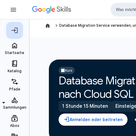
navigate_next
Database Migration Service verwenden, 
Kurs
Database Migra
nach Cloud SQL 
1 Stunde 15 Minuten
Einsteig