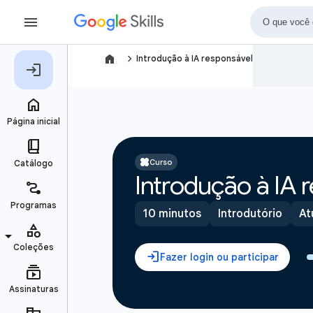
navigate_next
Introdução à IA responsável
Curso
Introdução à IA 
10 minutos
Introdutório
At