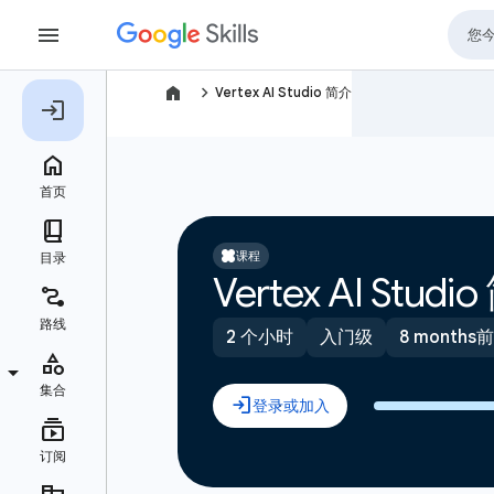
navigate_next
Vertex AI Studio 简介
课程
Vertex AI Studi
2 个小时
入门级
8 months