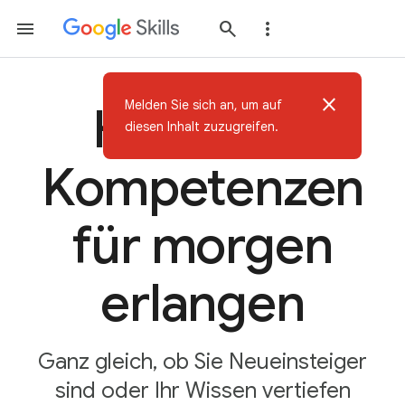
close
Melden Sie sich an, um auf
Heute KI-
diesen Inhalt zuzugreifen.
Kompetenzen
für morgen
erlangen
Ganz gleich, ob Sie Neueinsteiger
sind oder Ihr Wissen vertiefen