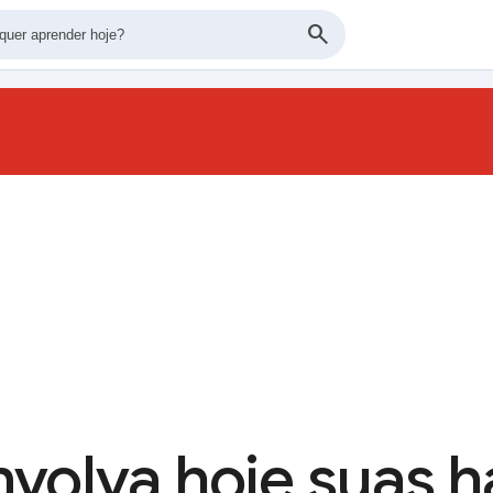
Apliq
volva hoje suas h