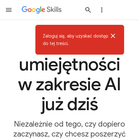
close
Zaloguj się, aby uzyskać dostęp
Zdobądź
do tej treści.
umiejętności
w zakresie AI
już dziś
Niezależnie od tego, czy dopiero
zaczynasz, czy chcesz poszerzyć