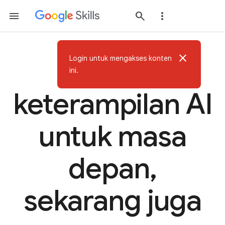
close
Login untuk mengakses konten
Bangun
ini.
keterampilan AI
untuk masa
depan,
sekarang juga