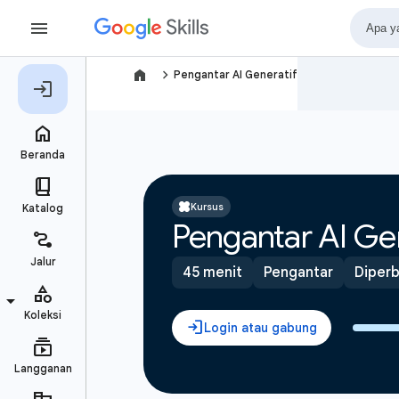
navigate_next
Pengantar AI Generatif
Kursus
Pengantar AI Gen
45 menit
Pengantar
Diperba