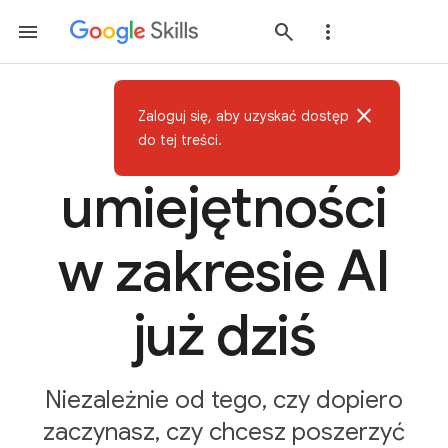
close
Zaloguj się, aby uzyskać dostęp
Zdobądź
do tej treści.
umiejętności
w zakresie AI
już dziś
Niezależnie od tego, czy dopiero
zaczynasz, czy chcesz poszerzyć