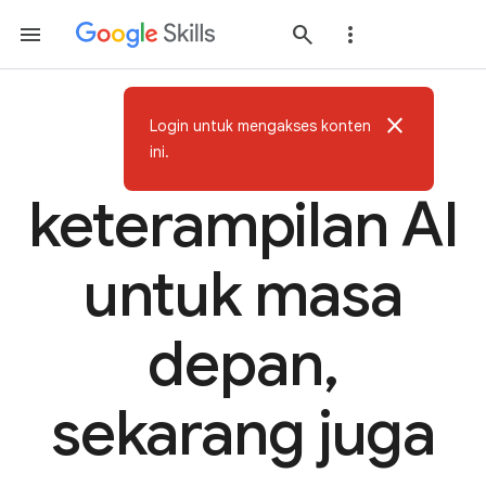
close
Login untuk mengakses konten
Bangun
ini.
keterampilan AI
untuk masa
depan,
sekarang juga