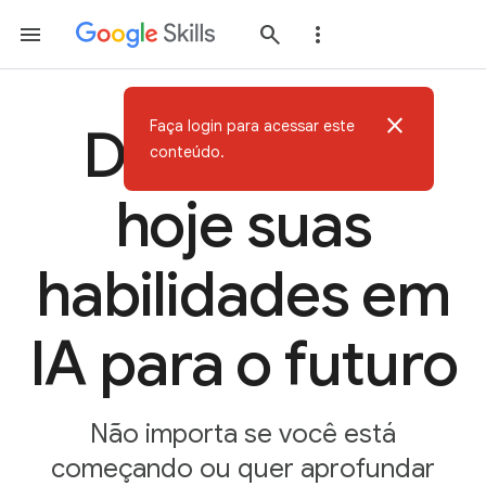
close
Faça login para acessar este
Desenvolva
conteúdo.
hoje suas
habilidades em
IA para o futuro
Não importa se você está
começando ou quer aprofundar