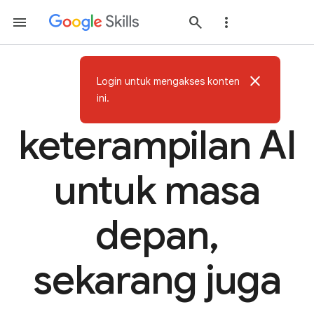
close
Login untuk mengakses konten
Bangun
ini.
keterampilan AI
untuk masa
depan,
sekarang juga