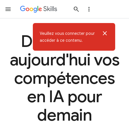
close
Veuillez vous connecter pour
Développez
accéder à ce contenu.
aujourd'hui vos
compétences
en IA pour
demain