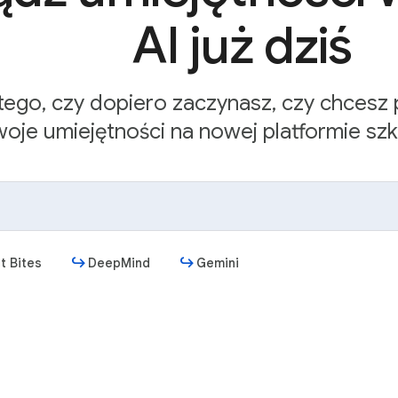
AI już dziś
 tego, czy dopiero zaczynasz, czy chcesz
woje umiejętności na nowej platformie sz
t Bites
DeepMind
Gemini
Rozpocznij