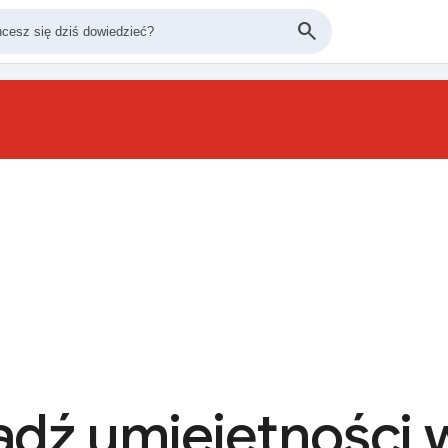
Wykorzys
dź umiejętności w