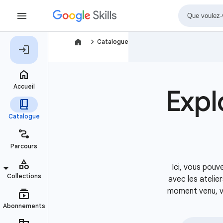
navigate_next
Catalogue
Expl
Ici, vous pou
avec les atelie
moment venu, va